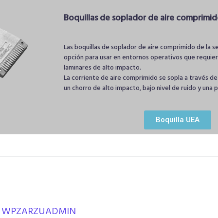
Boquillas de soplador de aire comprimi
Las boquillas de soplador de aire comprimido de la s
opción para usar en entornos operativos que requier
laminares de alto impacto.
La corriente de aire comprimido se sopla a través de
un chorro de alto impacto, bajo nivel de ruido y una 
Boquilla UEA
WPZARZUADMIN