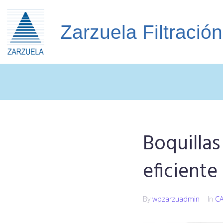
Zarzuela Filtración
Boquilla
eficiente
By
wpzarzuadmin
In
C