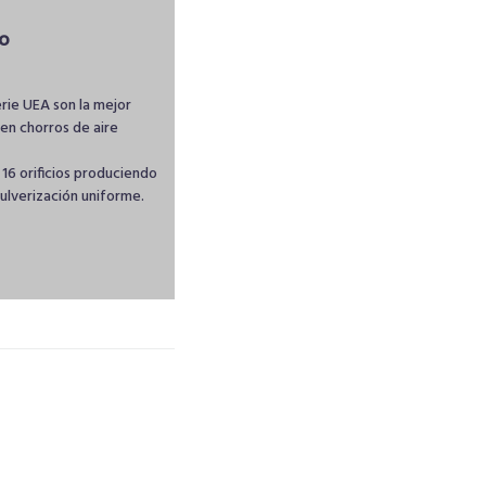
do
erie UEA son la mejor
en chorros de aire
 16 orificios produciendo
pulverización uniforme.